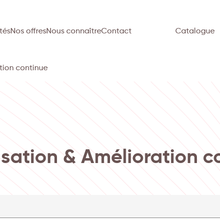
tés
Nos offres
Nous connaître
Contact
Catalogue
tion continue
sation & Amélioration c