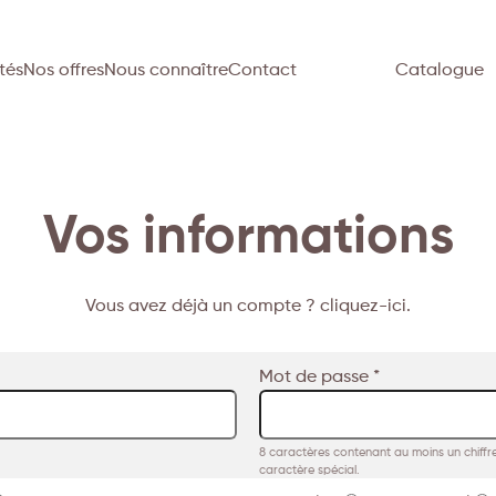
tés
Nos offres
Nous connaître
Contact
Catalogue
Vos informations
Vous avez déjà un compte ? cliquez-ici.
Mot de passe *
8 caractères contenant au moins un chiffre
caractère spécial.