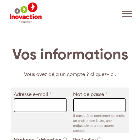
Vos informations
Vous avez déjà un compte ? cliquez-ici.
Adresse e-mail *
Mot de passe *
8 caractères contenant au moins
un chiffre, une lettre, une
majuscule et un caractère
spécial.
Madame
Monsieur
Particulier