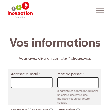
Vos informations
Vous avez déjà un compte ? cliquez-ici.
Adresse e-mail *
Mot de passe *
8 caractères contenant au moins
un chiffre, une lettre, une
majuscule et un caractère
spécial.
Madame
Monsieur
Particulier