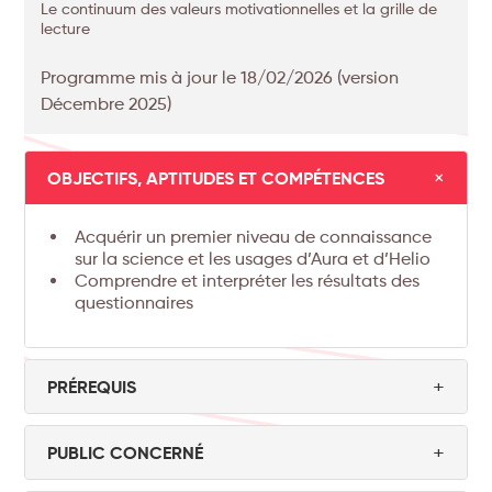
Le continuum des valeurs motivationnelles et la grille de
lecture
Programme mis à jour le 18/02/2026 (version
Décembre 2025)
+
OBJECTIFS, APTITUDES ET COMPÉTENCES
Acquérir un premier niveau de connaissance
sur la science et les usages d’Aura et d’Helio
Comprendre et interpréter les résultats des
questionnaires
+
PRÉREQUIS
Nous recommandons d'avoir réalisé
personnellement les tests PRISMO (AURA &
+
PUBLIC CONCERNÉ
HELIO).
Toute personne amenée à utiliser PRISMO dans