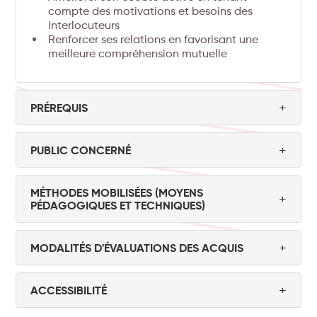
compte des motivations et besoins des
interlocuteurs
Renforcer ses relations en favorisant une
meilleure compréhension mutuelle
+
PRÉREQUIS
Avoir réalisé les tests PRISMO
+
PUBLIC CONCERNÉ
Tout public
MÉTHODES MOBILISÉES (MOYENS
+
PÉDAGOGIQUES ET TECHNIQUES)
expositives
Alternance de méthodes
(Diaporama, séquence vidéo, E-learning…),
+
MODALITÉS D'ÉVALUATIONS DES ACQUIS
démonstratives
(Mise en pratique, analyse de
Pour chaque formation, les participants ont un
pratique, étude de cas, jeu de rôles…) et
questionnaire de positionnement et un
interrogatives
(questionnement, test et auto-
+
ACCESSIBILITÉ
questionnaire d’évaluation des acquis.
évaluation, brainstorming, travaux de groupe…)
Nos formations sont accessibles aux personnes
évaluations formatives
support de
avec des
. Un